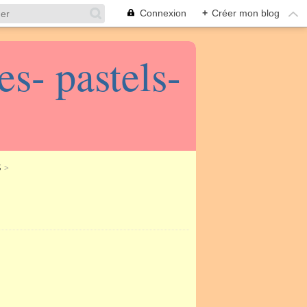
Connexion
+
Créer mon blog
s- pastels-
S
>