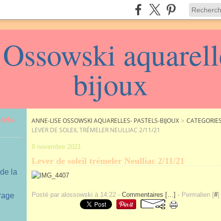
Ossowski aquarelle
bijoux
tels-
ANNE-LISE OSSOWSKI AQUARELLES- PASTELS-BIJOUX
>
CATEGORIE
LEVER DE SOLEIL TRÉMELER NEULLIAC 2/11/21
9 novembre 2021
Lever de soleil trémeler Neulliac 2/11/21
 de la
Posté par alossowski à 14:22 -
Commentaires [
…
]
- Permalien [
#
]
 Page